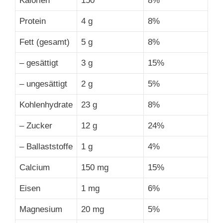
Kalorien
150
8%
Protein
4 g
8%
Fett (gesamt)
5 g
8%
– gesättigt
3 g
15%
– ungesättigt
2 g
5%
Kohlenhydrate
23 g
8%
– Zucker
12 g
24%
– Ballaststoffe
1 g
4%
Calcium
150 mg
15%
Eisen
1 mg
6%
Magnesium
20 mg
5%