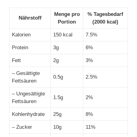
Menge pro
% Tagesbedarf
Nährstoff
Portion
(2000 kcal)
Kalorien
150 kcal
7.5%
Protein
3g
6%
Fett
2g
3%
– Gesättigte
0.5g
2.5%
Fettsäuren
– Ungesättigte
1.5g
2%
Fettsäuren
Kohlenhydrate
25g
8%
– Zucker
10g
11%